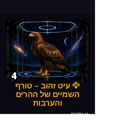
4
🦅 עיט זהוב – טורף
השמיים של ההרים
והערבות
📊 נתונים
שם: 🧬