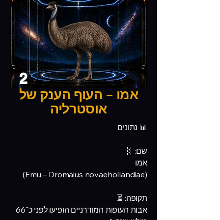
2
אמו – העוף הענק של
אוסטרליה
📊 נתונים
שם: 🧬
אמו
(Emu – Dromaius novaehollandiae)
תקופה: ⏳
אבות העופות המודרניים הופיעו לפני כ־66