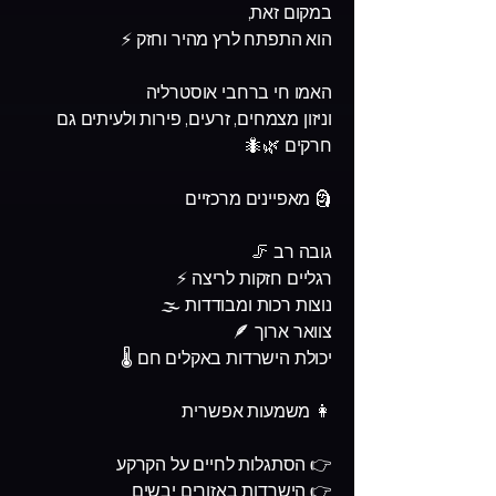
במקום זאת,
הוא התפתח לרץ מהיר וחזק ⚡
האמו חי ברחבי אוסטרליה
וניזון מצמחים, זרעים, פירות ולעיתים גם
חרקים 🌿🐜
🗿 מאפיינים מרכזיים
גובה רב 🦵
רגליים חזקות לריצה ⚡
נוצות רכות ומבודדות 🌫️
צוואר ארוך 🪶
יכולת הישרדות באקלים חם 🌡️
👩 משמעות אפשרית
👉 הסתגלות לחיים על הקרקע
👉 הישרדות באזורים יבשים