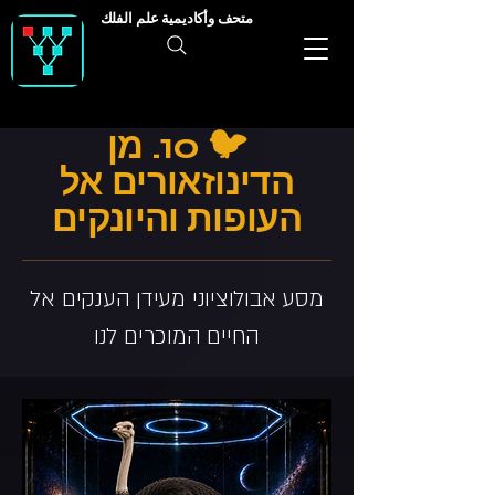
متحف وأكاديمية علم الفلك
🐦 10. מן
הדינוזאורים אל
העופות והיונקים
מסע אבולוציוני מעידן הענקים אל
החיים המוכרים לנו