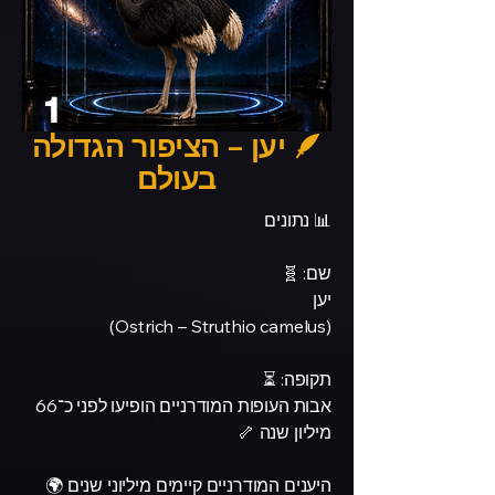
1
🪶 יען – הציפור הגדולה
בעולם
📊 נתונים
שם: 🧬
יען
(Ostrich – Struthio camelus)
תקופה: ⏳
אבות העופות המודרניים הופיעו לפני כ־66
מיליון שנה 🦴
היענים המודרניים קיימים מיליוני שנים 🌍