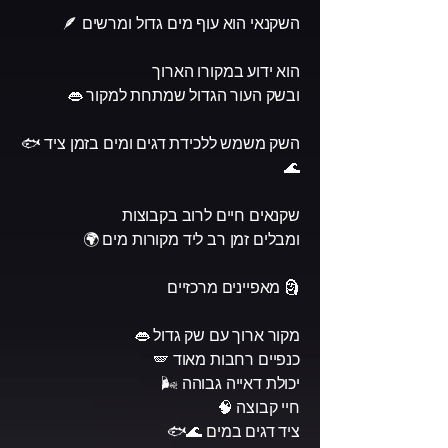
השקנאי הוא עוף מים גדול ומרשים 🪶
הוא ידוע במקורו הארוך
ובשק העור הגדול שמתחת למקור 👄
השק משמש ללכידת דגים ומים בזמן ציד 🐟
🌊
שקנאים חיים לרוב בקבוצות
ומבלים זמן רב ליד מקורות מים 🌍
🗿 מאפיינים מרכזיים
מקור ארוך עם שק גדול 👄
כנפיים רחבות מאוד 🪽
יכולת דאייה גבוהה 🌬️
חיי קבוצה 🧠
ציד דגים במים 🌊🐟