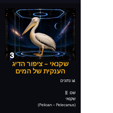
3
שקנאי – ציפור הדיג
הענקית של המים
📊 נתונים
שם: 🧬
שקנאי
(Pelican – Pelecanus)