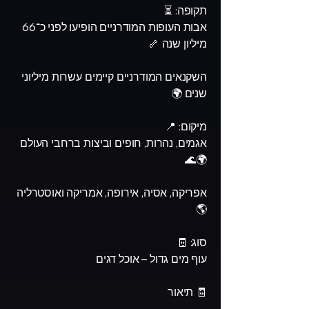
תקופה: ⏳
אבות העופות המודרניים הופיעו לפני כ־66
מיליון שנה 🦴
השקנאים המודרניים קיימים עשרות מיליוני
שנים 🌍
מיקום: 📍
אגמים, נהרות, חופים וביצות ברחבי העולם
🌍🌊
אפריקה, אסיה, אירופה, אמריקה ואוסטרליה
🌎
סוג: 🧾
עוף מים גדול – אוכל דגים
🧾 תיאור