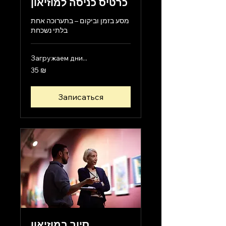
כרטיס כניסה למוזיאון
מסע בזמן וביקום – בתערוכה אחת
בלתי נשכחת
Загружаем дни...
35
35 ₪
новых
израильских
шекелей
Записаться
סיור במוזיאון