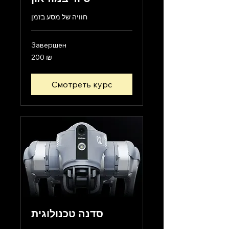
חוויה של מסע בזמן
Завершен
200
200 ₪
новых
израильских
шекелей
Смотреть курс
סדנה טכנולוגית