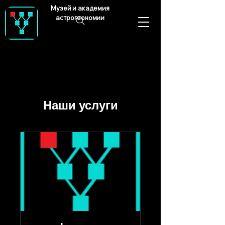
Музей и академия
астрогеономии
Наши услуги