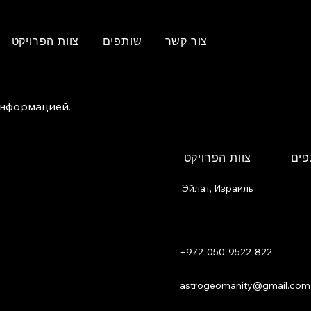
צור קשר
שותפים
צוות הפרויקט
 информацией.
פים
צוות הפרויקט
Эйлат, Израиль
+972-050-9522-822
astrogeomanity@gmail.com