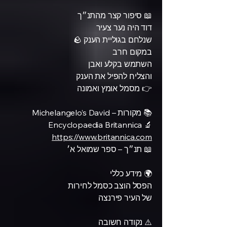
📖 סיפור קצר מהתנ״ך
דוד היה נער צעיר
שנלחם בגוליית הענק 🪨
במקום חרב
השתמש בקלע ואבן
והצליח להפיל את הענק
👉 מסמל אומץ ואמונה
📚 מקורות – Michelangelo’s David
🔬 Encyclopaedia Britannica
https://www.britannica.com
📖 תנ״ך – ספר שמואל א׳
🌍 מידע כללי
הפסל הוצב כסמל לחירות
של העיר פירנצה
⚠️ נקודה חשובה