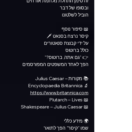
זה סימן התחלת מלחמת אזרחים
ובסופו של דבר
הוביל לשלטונו
📖 סיפור נוסף
קיסר נרצח בסנאט 🗡️
על ידי קבוצת סנאטורים
כולל ברוטוס
👉 "גם אתה, ברוטוס?"
הפך לאחד המשפטים המפורסמים
📚 מקורות – Julius Caesar
🔬 Encyclopaedia Britannica
https://www.britannica.com
📖 Plutarch – Lives
📖 Shakespeare – Julius Caesar
🌍 מידע כללי
שמו "קיסר" הפך לתואר