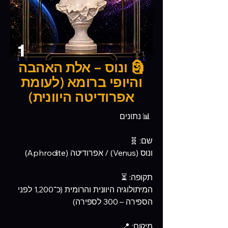
1
🗿 ונוס – אלת האהבה
והיופי ברומא (לעומת
אפרודיטה היוונית)
📊 נתונים
שם: 🧬
ונוס (Venus) / אפרודיטה (Aphrodite)
תקופה: ⏳
המיתולוגיה היוונית והרומית (כ־1,200 לפני
הספירה – 300 לספירה)
מיקום: 📍