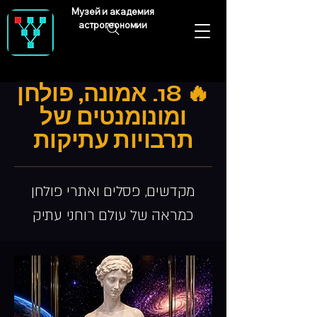
Музей и академия
астрогеономии
🔥 18. אמונה, פולחן
ומונומנטים של
תרבויות עתיקות
מקדשים, פסלים ואתרי פולחן
כמראה של עולם רוחני עתיק