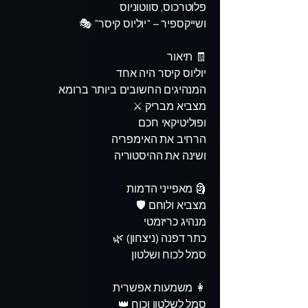
פלוטרכוס, סווטוניוס
ושייקספיר – "יוליוס קיסר" 🎭
🧾 תיאור
יוליוס קיסר היה אחד
המנהיגים החשובים ביותר ברומא
מצביא מבריק ⚔️
ופוליטיקאי חכם
הרחיב את האימפריה
ושינה את ההיסטוריה
🗿 מאפייני הדמות
מצביא ולוחם 🛡️
מנהיג כריזמטי
כתר דפנה (ניצחון) 🌿
סמל לכוח ושלטון
👩 משמעות אפשרית
סמל לשלטון וכוח 👑