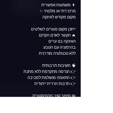
👩 משמעות אפשרית
מרכז דתי או מלכותי ✨
מקום מקודש לאינקה
ייתכן מקום מגורים לשליטים
🔥 הקשר לאדם הקדום
האינקה בנו ערים
בהרמוניה עם הטבע
ללא טכנולוגיה מודרנית
🧠 חשיבות תרבותית
👉 הנדסה מתקדמת ללא מתכת
👉 התאמה מושלמת לסביבה
👉 תרבות הררית ייחודית
📖 סיפור קצר מההיסטוריה
העיר ננטשה
כנראה בזמן הכיבוש הספרדי ⚔️