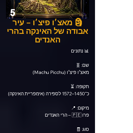
5
🗿 מאצ׳ו פיצ׳ו – עיר
אבודה של האינקה בהרי
האנדים
📊 נתונים
שם: 🧬
מאצ׳ו פיצ׳ו (Machu Picchu)
תקופה: ⏳
כ־1450–1572 לספירה (אימפריית האינקה)
מיקום: 📍
פרו 🇵🇪 – הרי האנדים
סוג: 🧾