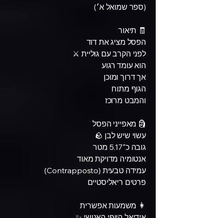
(ספר שמואל א׳)
🧾 תיאור
הפסל מציג את דוד
לפני הקרב עם גוליית ⚔️
הוא עומד רגוע
אך דרוך ומוכן
הגוף מתוח
והמבט מרוכז
🗿 מאפייני הפסל
עשוי שיש לבן 🪨
גובה כ־5.17 מטר
אנטומיה מדויקת מאוד
עמידה טבעית (Contrapposto)
פרטים ריאליסטיים
👩 משמעות אפשרית
אידיאל היופי האנושי ✨