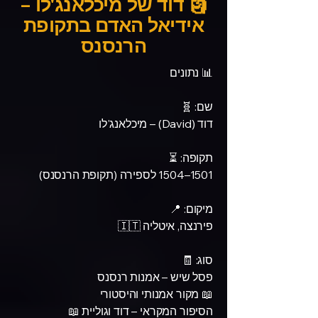
🗿 דוד של מיכלאנג'לו –
אידיאל האדם בתקופת
הרנסנס
📊 נתונים
שם: 🧬
דוד (David) – מיכלאנג'לו
תקופה: ⏳
1501–1504 לספירה (תקופת הרנסנס)
מיקום: 📍
פירנצה, איטליה 🇮🇹
סוג: 🧾
פסל שיש – אמנות רנסנס
📖 מקור אמנותי והיסטורי
הסיפור המקראי – דוד וגוליית 📖