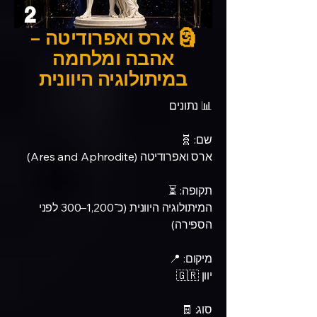
2
🗿 ארס ואפרודיטה –
אהבה ומלחמה
במיתולוגיה היוונית
📊 נתונים
שם: 🧬
ארס ואפרודיטה (Ares and Aphrodite)
תקופה: ⏳
המיתולוגיה היוונית (כ־1,200–300 לפני
הספירה)
מיקום: 📍
יוון 🇬🇷
סוג: 🧾