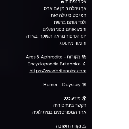
אל הנפחות 🔥
אך ניהלה רומן עם ארס
הפייסטוס גילה זאת
ולכד אותם ברשת
והציג אותם בפני האלים
👉 הסיפור מראה תשוקה, בגידה
והומור מיתולוגי
📚 מקורות – Ares & Aphrodite
🔬 Encyclopaedia Britannica
https://www.britannica.com
📖 Homer – Odyssey
🌍 מידע כללי
הקשר ביניהם היה
אחד המפורסמים במיתולוגיה
⚠️ נקודה חשובה