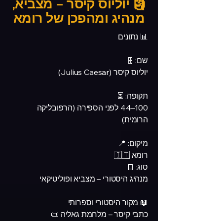
🗿 יוליוס קיסר – מצביא,
מנהיג ומהפכן של רומא
📊 נתונים
שם: 🧬
יוליוס קיסר (Julius Caesar)
תקופה: ⏳
100–44 לפני הספירה (הרפובליקה
הרומית)
מיקום: 📍
רומא 🇮🇹
סוג: 🧾
מנהיג היסטורי – מצביא ופוליטיקאי
📖 מקור היסטורי וספרותי
כתבי קיסר – מלחמת גאליה 📜