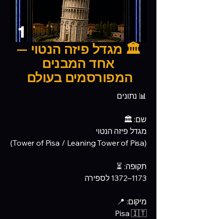
1
🏛️ מגדל פיזה הנטוי —
אחד המבנים
המפורסמים בעולם
📊 נתונים
שם: 🏛️
מגדל פיזה הנטוי
(Tower of Pisa / Leaning Tower of Pisa)
תקופה: ⏳
1173–1372 לספירה
מיקום: 📍
Pisa 🇮🇹