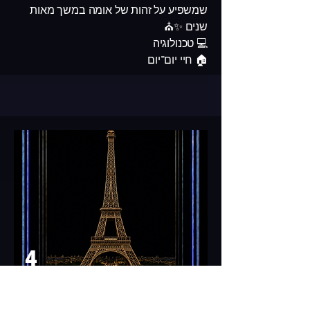
שמשפיע על זהות של אומה במשך מאות
שנים ✨⛪
💻 טכנולוגיה
🏠 חיי יום־יום
4
🗼 מגדל אייפל — הסמל
האייקוני של פריז