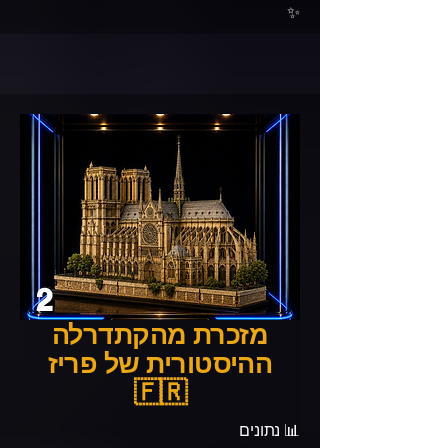
✨
2
מזכרת מהקתדרלה
ההיסטורית של פריז
🇫🇷
📊 נתונים