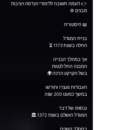
👉 דוגמה חשובה ללימודי הנדסה ויציבות
מבנים ⚙️
📖 היסטוריה
בניית המגדל
החלה בשנת 1173 ⏳
אך במהלך הבנייה
המבנה החל לנטות
בשל הקרקע הרכה 🌍
העבודות נעצרו וחודשו
במשך כמעט 200 שנה
ובסופו של דבר
המגדל הושלם בשנת 1372 🏛️
במהלך השנים