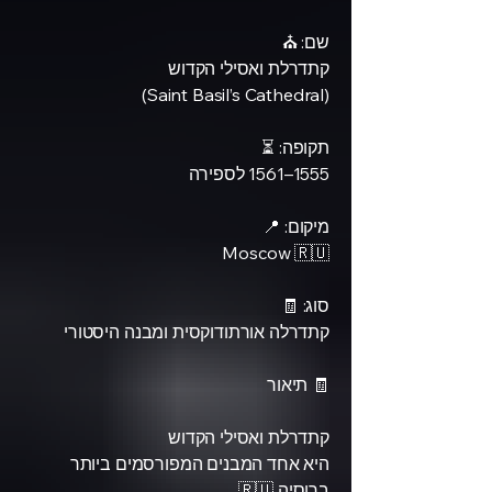
שם: ⛪
קתדרלת ואסילי הקדוש
(Saint Basil’s Cathedral)
תקופה: ⏳
1555–1561 לספירה
מיקום: 📍
Moscow 🇷🇺
סוג: 🧾
קתדרלה אורתודוקסית ומבנה היסטורי
🧾 תיאור
קתדרלת ואסילי הקדוש
היא אחד המבנים המפורסמים ביותר
ברוסיה 🇷🇺