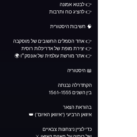
👉 לבטא אמונה
👉 להציג כוח ותרבות
🧠 חשיבות היסטורית
👉 אחד הסמלים החשובים של מוסקבה
👉 יצירת מופת של אדריכלות רוסית
👉 אתר מורשת עולמית של אונסק״ו 🌍
📖 היסטוריה
הקתדרלה נבנתה
בין השנים 1555–1561
בהוראת הצאר
איוואן הרביעי (“איוואן האיום”) 👑
כדי לציין ניצחונות צבאיים
של רוסיה על חאנות קאזאן ⚔️