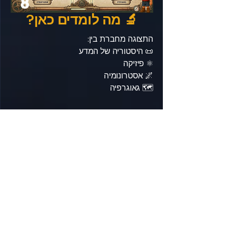
8
🔬 מה לומדים כאן?
התצוגה מחברת בין:
📜 היסטוריה של המדע
⚛️ פיזיקה
🌌 אסטרונומיה
🗺️ גאוגרפיה
לחקור עוד