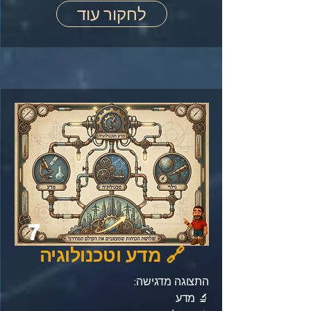
לחקור עוד
7
🔗 מדע וטכנולוגיה
התצוגה מדגישה:
🔬 מדע