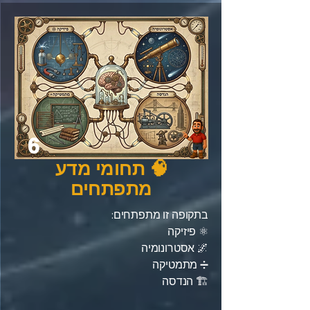
6
🧠 תחומי מדע
מתפתחים
בתקופה זו מתפתחים:
⚛️ פיזיקה
🌌 אסטרונומיה
➗ מתמטיקה
🏗️ הנדסה