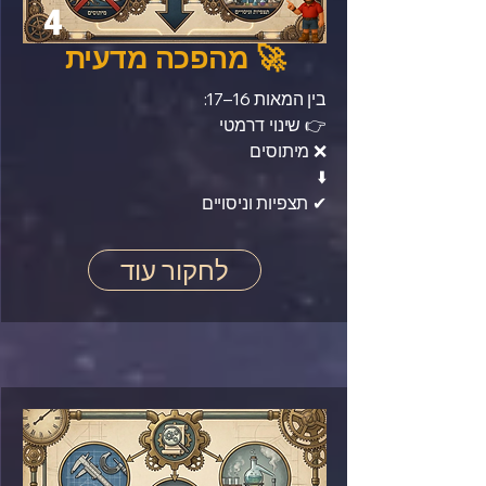
4
🚀 מהפכה מדעית
בין המאות 16–17:
👉 שינוי דרמטי
❌ מיתוסים
⬇️
✔ תצפיות וניסויים
לחקור עוד