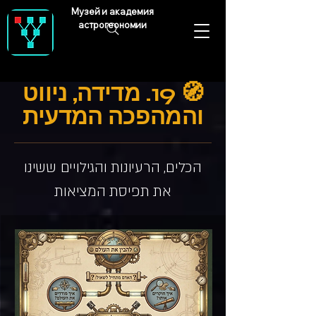
Музей и академия
астрогеономии
🧭 19. מדידה, ניווט
והמהפכה המדעית
הכלים, הרעיונות והגילויים ששינו
את תפיסת המציאות