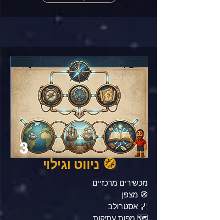
3
🧭 ניווט וגילוי
מכשירים מרכזיים:
🧭 מצפן
🌌 אסטרולב
🗺️ מפות עתיקות