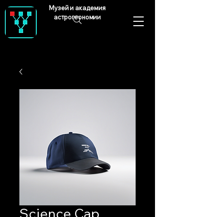
Музей и академия
астрогеономии
Science Cap