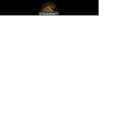
Museo y Academia de
Astrogeomanidad
Términos y condiciones
Política de envíos
Política de envíos
Política de envíos
Política de envíos
política de privacidad
Declaración de accesibilidad
Política de reembolso
Términos y condiciones