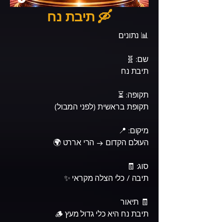
🛶 תיבת נח
📊 נתונים
שם: 🧬
תיבת נח
תקופה: ⏳
תקופת בראשית (לפני המבול)
מיקום: 📍
העולם הקדום → הרי אררט 🌍
סוג: 🧾
תיבה / כלי הצלה מקראי ✨
🧾 תיאור
תיבת נח היא כלי גדול מעץ 🪵