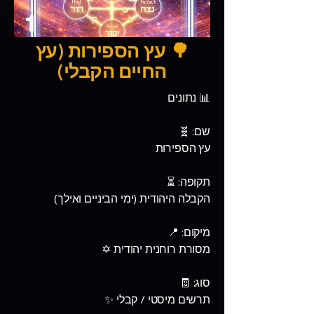
1
🌳 עץ הספירות (עץ
החיים הקבלי)
📊 נתונים
שם: 🧬
עץ הספירות
תקופה: ⏳
הקבלה היהודית (ימי הביניים ואילך)
מיקום: 📍
מסורת רוחנית יהודית ✡️
סוג: 🧾
תרשים מיסטי / קבלי ✨