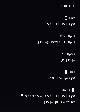
📊 נתונים
שם: 🧬
עץ הדעת טוב ורע
תקופה: ⏳
תקופת בראשית (גן עדן)
מיקום: 📍
גן עדן 🌿
סוג: 🧾
עץ מקראי סמלי ✨
🧾 תיאור
עץ הדעת טוב ורע הוא עץ מרכזי 🌳
שנמצא בתוך גן עדן