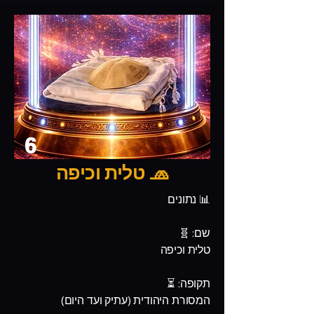
6
🧢 טלית וכיפה
📊 נתונים
שם: 🧬
טלית וכיפה
תקופה: ⏳
המסורת היהודית (עתיק ועד היום)