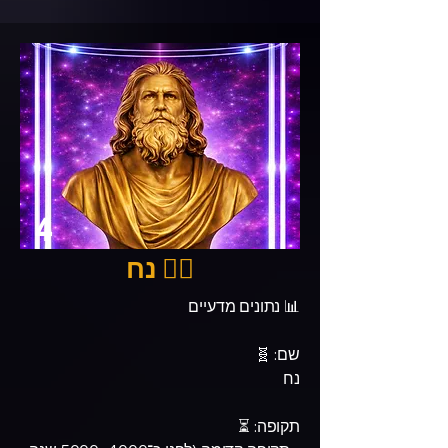
4
🧔‍♂️ נח
📊 נתונים מדעיים
שם: 🧬
נח
תקופה: ⏳