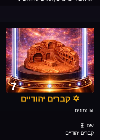
7
✡️ קברים יהודיים
📊 נתונים
שם: 🧬
קברים יהודיים