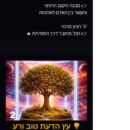
👉 מבנה היקום הרוחני
והקשר בין האדם לאלוהות
💡 רעיון מרכזי
👉 הכל מחובר דרך הספירות 🔥
2
🌳 עץ הדעת טוב ורע