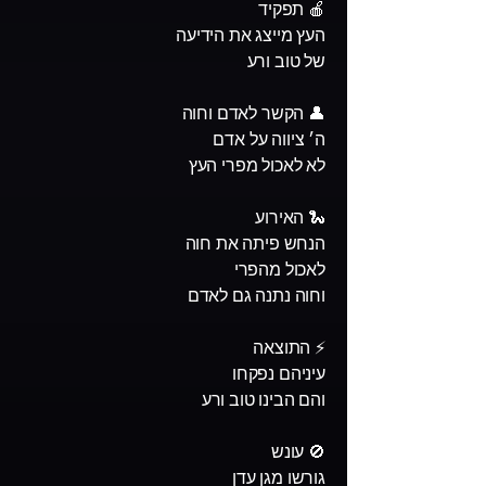
🍎 תפקיד
העץ מייצג את הידיעה
של טוב ורע
👤 הקשר לאדם וחוה
ה׳ ציווה על אדם
לא לאכול מפרי העץ
🐍 האירוע
הנחש פיתה את חוה
לאכול מהפרי
וחוה נתנה גם לאדם
⚡ התוצאה
עיניהם נפקחו
והם הבינו טוב ורע
🚫 עונש
גורשו מגן עדן