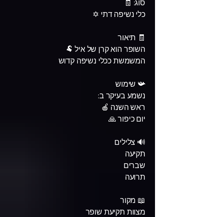
סוג: 🧾
כלי נשיפה דתי ✡️
🧾 תיאור
השופר הוא קרן של איל 🐏
המשמשת ככלי נשיפה קדוש
📯 שימוש
נשמע בעיקר ב:
ראש השנה 🍎
יום כיפור 🙏
🔊 צלילים
תקיעה
שברים
תרועה
📖 מקור
מצוות תקיעת שופר