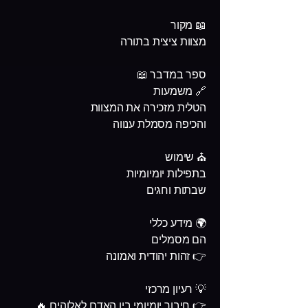
📖 מקור
מצוות ציצית בתורה
ספר במדבר 📖
🔗 משמעות
הטלית מזכירה את המצוות
והכיפה מסמלת ענווה
⛪ שימוש
בתפילות יומיומיות
שבתות וחגים
🌍 מידע כללי
הם מסמלים
👉 זהות יהודית ואמונה
💡 רעיון מרכזי
👉 חיבור יומיומי בין האדם לאלוהים 🔥