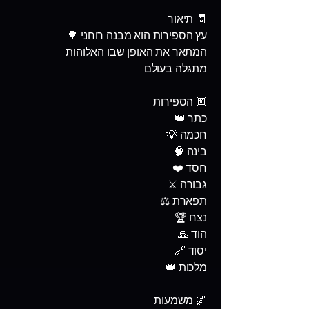
🧾 תיאור
עץ הספירות הוא מבנה רוחני 🌳
המתאר את האופן שבו האלוהות
מתגלה בעולם
🔟 הספירות
כתר 👑
חכמה 💡
בינה 🧠
חסד ❤️
גבורה ⚔️
תפארת ⚖️
נצח 🏆
הוד 🙏
יסוד 🔗
מלכות 👑
🌌 משמעות