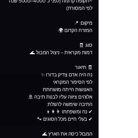
~תקופה קדומה (לפני כ־4000–5000 שנה
לפי המסורת)
מיקום: 📍
המזרח הקדום 🌍
סוג: 🧾
דמות מקראית – ניצול המבול 🌊
🧾 תיאור
נח היה אדם צדיק בדורו ✨
לפי הסיפור המקראי
האנושות הייתה מושחתת
אלוהים ציווה עליו לבנות תיבה 🚢
התיבה שימשה להצלת:
✔ נח ומשפחתו 👨‍👩‍👦
✔ בעלי חיים מכל הסוגים 🐾
המבול כיסה את הארץ 🌊