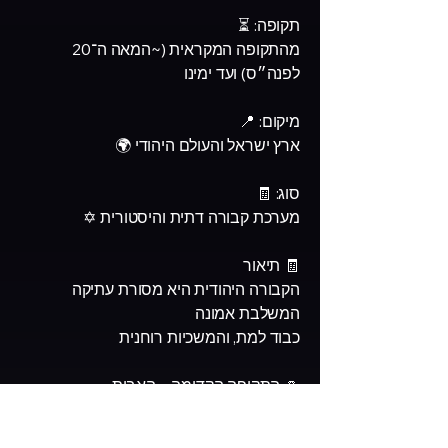
תקופה: ⏳
מהתקופה המקראית (~המאה ה־20
לפנה״ס) ועד ימינו
מיקום: 📍
ארץ ישראל והעולם היהודי 🌍
סוג: 🧾
מערכת קבורה דתית והיסטורית ✡️
🧾 תיאור
הקבורה היהודית היא מסורת עתיקה
המשלבת אמונה
כבוד למת, והמשכיות רוחנית
🏺 התקופה הקדומה – האבות
בתקופת האבות הקבורה הייתה במערות
טבעיות או חצובות 🪨 ששימשו כקברים