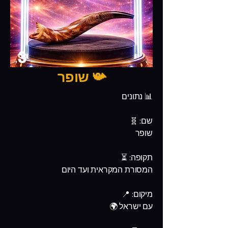
3
📯 שופר
📊 נתונים
שם: 🧬
שופר
תקופה: ⏳
המסורת המקראית ועד היום
מיקום: 📍
עם ישראל 🌍