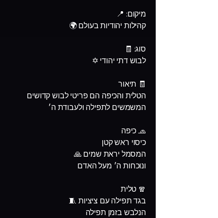
מיקום: 📍
קהילות יהודיות בעולם 🌍
סוג: 🧾
לבוש דתי יהודי ✡️
🧾 תיאור
הטלית והכיפה הם פריטי לבוש קדושים
המשמשים לתפילה ולעבודת ה׳
🧢 כיפה
כיסוי ראש קטן
המסמל יראת שמים 🙏
ונוכחות ה׳ מעל האדם
🧣 טלית
בגד תפילה עם ציציות 🧵
הנלבש בזמן תפילה