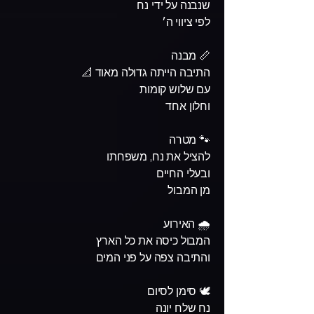
שנבנה על ידי נח
לפי ציווי ה׳
📏 מבנה
התיבה הייתה גדולה מאוד 📐
עם שלוש קומות
וחלון אחד
🐾 מטרה
להציל את נח, משפחתו
ובעלי החיים
מן המבול
🌧️ האירוע
המבול כיסה את כל הארץ
והתיבה צפה על פני המים
🕊️ סימן לסיום
נח שלח יונה