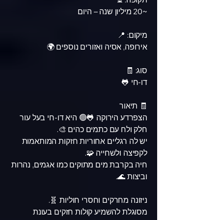
~20 מיליון שנה – היום
מיקום: 📍
אירופה, אסיה ואזורים נוספים 🌍
סוג: 🧾
דו-חי 🐸
🧾 תיאור
הצפרדע הירוקה 🐸🟢 היא דו-חי בעל עור
חלק ולח עם כתמים כהים 🎨.
יש לה רגליים אחוריות חזקות המותאמות
לקפיצה ולשחייה 🧩.
חיה בקרבת מים מתוקים כמו אגמים, נהרות
וביצות 🌊.
ניזונה מחרקים וחסרי חוליות 🧬.
מסוגלת להשמיע קולות חזקים בעונת