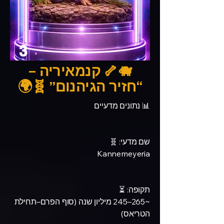
3
🐗🦴 קנמאיריה –
“חזיר הגיהנום” 🧬🌍
📊 נתונים מדעיים
שם מדעי: 🧬
Kannemeyeria
תקופה: ⏳
~265–245 מיליון שנה (סוף הפרם–תחילת
הטריאס)