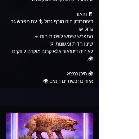
🧾 תיאור
דימטרודון היה טורף גדול 🦎 עם מפרש גב
גדול 🧩.
המפרש שימש לוויסות חום ⚠️.
שיניו חדות ומגוונות 🧬.
לא היה דינוזאור אלא קרוב מוקדם ליונקים
🌍.
🌍 היכן נמצא
אזורים יבשתיים חמים 🌍.