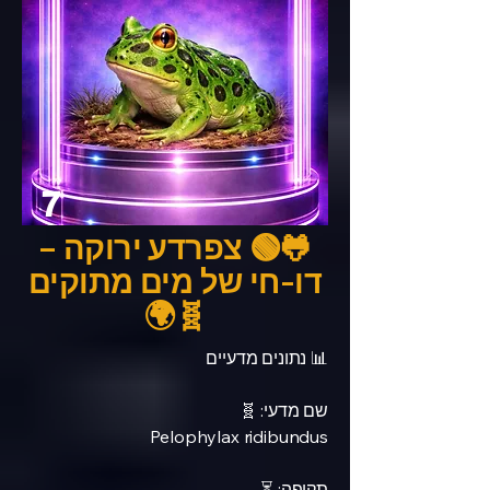
7
🐸🟢 צפרדע ירוקה –
דו-חי של מים מתוקים
🧬🌍
📊 נתונים מדעיים
שם מדעי: 🧬
Pelophylax ridibundus
תקופה: ⏳