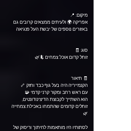
מיקום: 📍
אפריקה 🌍 ולעיתים ממצאים קרובים גם
באזורים נוספים של יבשת העל פנגיאה
סוג: 🧾
זוחל קדום אוכל צמחים 🦎🌿
🧾 תיאור
הקנמייריה היה בעל גוף כבד וחזק 🦴
עם ראש רחב ומקור קרני קדמי 🧩
הוא השתייך לקבוצת הדיצינודונטים,
זוחלים קדומים שהתמחו באכילת צמחייה
🌿
לסתותיו היו מותאמות לחיתוך וריסוק של