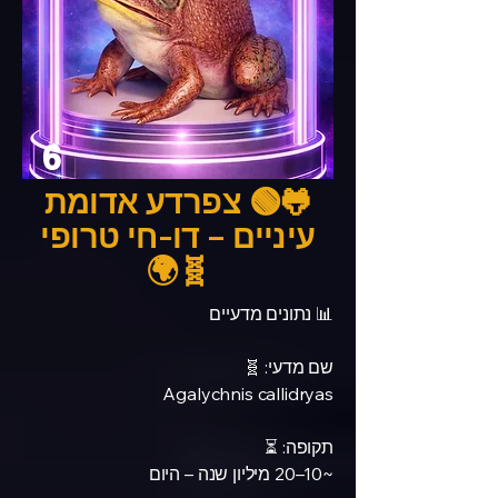
6
🐸🟢 צפרדע אדומת
עיניים – דו-חי טרופי
🧬🌍
📊 נתונים מדעיים
שם מדעי: 🧬
Agalychnis callidryas
תקופה: ⏳
~10–20 מיליון שנה – היום