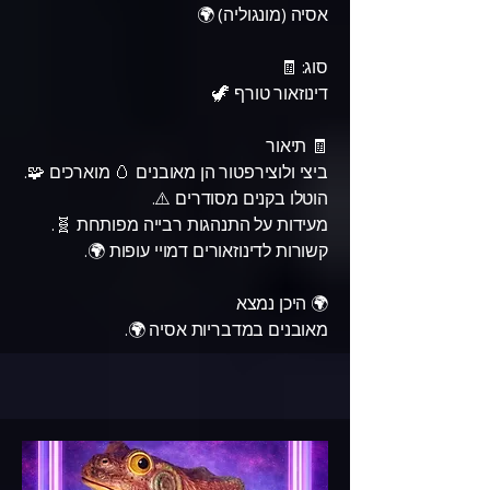
אסיה (מונגוליה) 🌍
סוג: 🧾
דינוזאור טורף 🦖
🧾 תיאור
ביצי ולוצירפטור הן מאובנים 🥚 מוארכים 🧩.
הוטלו בקנים מסודרים ⚠️.
מעידות על התנהגות רבייה מפותחת 🧬.
קשורות לדינוזאורים דמויי עופות 🌍.
🌍 היכן נמצא
מאובנים במדבריות אסיה 🌍.