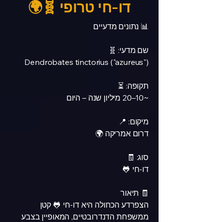
דו-חי טרופי 🧬🌍
📊 נתונים מדעיים
שם מדעי: 🧬
Dendrobates tinctorius ("azureus")
תקופה: ⏳
~10–20 מיליון שנה – היום
מיקום: 📍
דרום אמריקה 🌍
סוג: 🧾
דו-חי 🐸
🧾 תיאור
הצפרדע הכחולה היא דו-חי 🐸 קטן
ממשפחת הדנדרובטיים, המאופיין בצבע