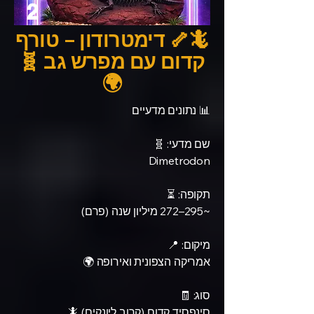
2
🦎🦴 דימטרודון – טורף
קדום עם מפרש גב 🧬
🌍
📊 נתונים מדעיים
שם מדעי: 🧬
Dimetrodon
תקופה: ⏳
~295–272 מיליון שנה (פרם)
מיקום: 📍
אמריקה הצפונית ואירופה 🌍
סוג: 🧾
סינפסיד קדום (קרוב ליונקים) 🦎