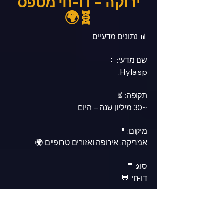
ירוקה – דו-חי מטפס
🧬🌍
📊 נתונים מדעיים
שם מדעי: 🧬
Hyla sp.
תקופה: ⏳
~30 מיליון שנה – היום
מיקום: 📍
אמריקה, אירופה ואזורים טרופיים 🌍
סוג: 🧾
דו-חי 🐸
🧾 תיאור
צפרדע עצים ירוקה היא דו-חי 🐸 ממשפחת