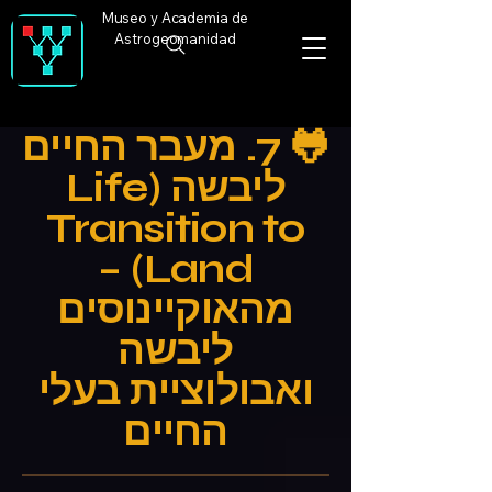
Museo y Academia de
Astrogeomanidad
🐸 7. מעבר החיים
ליבשה (Life
Transition to
Land) –
מהאוקיינוסים
ליבשה
ואבולוציית בעלי
החיים