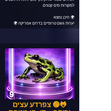
למקורות מים קטנים.
🌍 היכן נמצא
יערות גשם טרופיים בדרום אמריקה 🌍
9
🐸🟢 צפרדע עצים