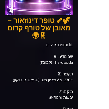
4
🦖🦴 טופר דינוזאור –
מאובן של טורף קדום
🧬🌍
📊 נתונים מדעיים
שם מדעי: 🧬
Theropoda (קבוצה)
תקופה: ⏳
~230–66 מיליון שנה (טריאס–קרטיקון)
מיקום: 📍
יבשות שונות 🌍