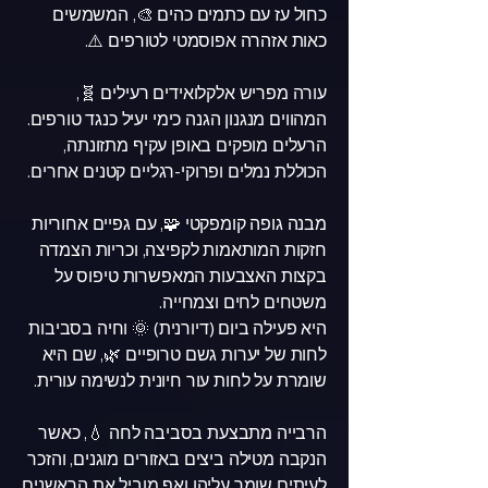
כחול עז עם כתמים כהים 🎨, המשמשים
כאות אזהרה אפוסמטי לטורפים ⚠️.
עורה מפריש אלקלואידים רעילים 🧬,
המהווים מנגנון הגנה כימי יעיל כנגד טורפים.
הרעלים מופקים באופן עקיף מתזונתה,
הכוללת נמלים ופרוקי-רגליים קטנים אחרים.
מבנה גופה קומפקטי 🧩, עם גפיים אחוריות
חזקות המותאמות לקפיצה, וכריות הצמדה
בקצות האצבעות המאפשרות טיפוס על
משטחים לחים וצמחייה.
היא פעילה ביום (דיורנית) 🌞 וחיה בסביבות
לחות של יערות גשם טרופיים 🌿, שם היא
שומרת על לחות עור חיונית לנשימה עורית.
הרבייה מתבצעת בסביבה לחה 💧, כאשר
הנקבה מטילה ביצים באזורים מוגנים, והזכר
לעיתים שומר עליהן ואף מוביל את הראשנים