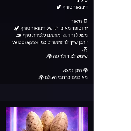
סוג: 🧾
דינוזאור טורף 🦖
🧾 תיאור
זהו טופר מאובן 🦴 של דינוזאור טורף 🦖.
מעוקל וחד ⚠️, מותאם ללכידת טרף 🧩.
ייתכן שייך לדינוזאורים כמו Velociraptor
🧬.
שימש לציד ולהגנה 🌍.
🌍 היכן נמצא
מאובנים ברחבי העולם 🌍.