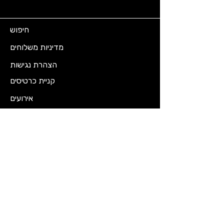
חיפוש
מדיניות משלוחים
הצהרת נגישות
קניית כרטיסים
אירועים
מדיניות פרטיות
מדיניות פרטיות
מדיניות החזרים
תנאים והגבלות
📍 מיקום המוזיאון:
אילת, ישראל 🌴 הכרמל 8 מיקוד
8856242