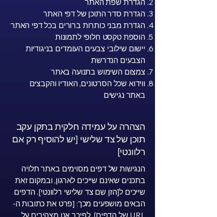
הגדרת שפת האתר
הגדרת סדר התוכן של דפי האתר
הגדרת מבני כותרות ברורים בכל דפי האתר
הוספת טקסט חלופי לתמונות
יישום שילובי צבעים העומדים בניגודיות
הצבעים הנדרשת
צמצום השימוש בתנועה באתר
ווידוא שכל הסרטונים, האודיו והקבצים
באתר נגישים
הצהרה על עמידה חלקית בתקן עקב
תוכן של צד שלישי [יש להוסיף רק אם
רלוונטי]
הנגישות של דפים מסוימים באתר תלויה
בתכנים שאינם שייכים לארגון, ובמקום זאת
שייכים ל[הזן שם צד שלישי רלוונטי]. הדפים
הבאים מושפעים מכך: [פרט את כתובות ה-
URL של הדפים]. לפיכך אנו מצהירים על