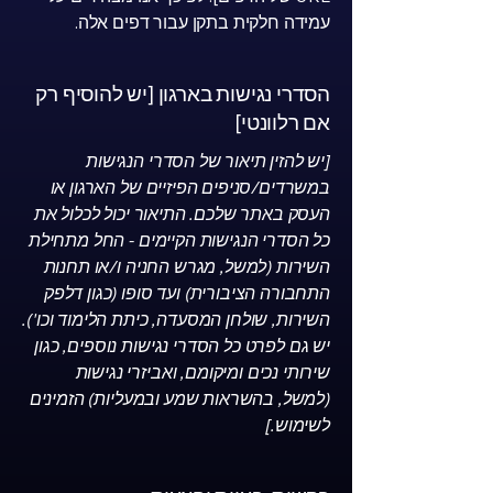
עמידה חלקית בתקן עבור דפים אלה.
הסדרי נגישות בארגון [יש להוסיף רק
אם רלוונטי]
[יש להזין תיאור של הסדרי הנגישות
במשרדים/סניפים הפיזיים של הארגון או
העסק באתר שלכם. התיאור יכול לכלול את
כל הסדרי הנגישות הקיימים - החל מתחילת
השירות (למשל, מגרש החניה ו/או תחנות
התחבורה הציבורית) ועד סופו (כגון דלפק
השירות, שולחן המסעדה, כיתת הלימוד וכו').
יש גם לפרט כל הסדרי נגישות נוספים, כגון
שירותי נכים ומיקומם, ואביזרי נגישות
(למשל, בהשראות שמע ובמעליות) הזמינים
לשימוש.]