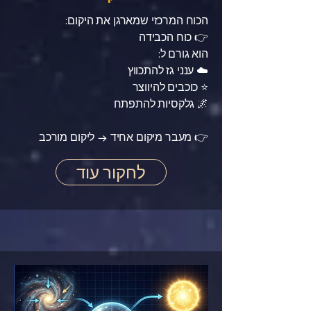
הכוח המרכזי שמארגן את היקום:
👉 כוח הכבידה
הוא גורם ל:
☁️ ענני גז להתכווץ
⭐ כוכבים להיווצר
🌌 גלקסיות להתפתח
👉 מעבר מיקום אחיד → ליקום מורכב
לחקור עוד