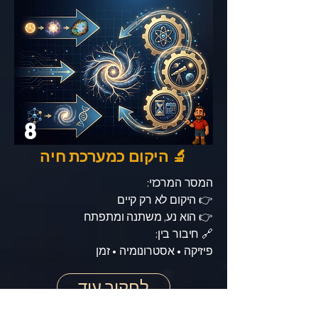
8
🔬 היקום כמערכת חיה
המסר המרכזי:
👉 היקום לא רק קיים
👉 הוא נע, משתנה ומתפתח
🔗 חיבור בין:
פיזיקה • אסטרונומיה • זמן
לחקור עוד