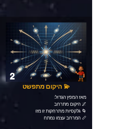
2
💫 היקום מתפשט
מאז המפץ הגדול:
🌌 היקום מתרחב
🌀 גלקסיות מתרחקות זו מזו
📏 המרחב עצמו נמתח