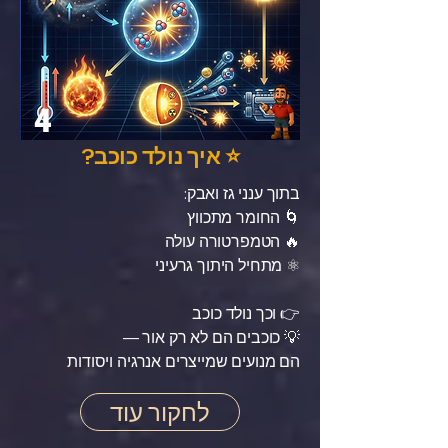
4
⭐ איך נולד כוכב?
בתוך ענני גז ואבק:
🌀 החומר מתכווץ
🔥 הטמפרטורה עולה
⚛️ מתחיל היתוך גרעיני
👉 וכך נולד כוכב
💡 כוכבים הם לא רק אור —
הם מנועים שמייצרים אנרגיה ויסודות
לחקור עוד